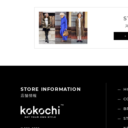
S
←
STORE INFORMATION
H
店舗情報
C
B
S