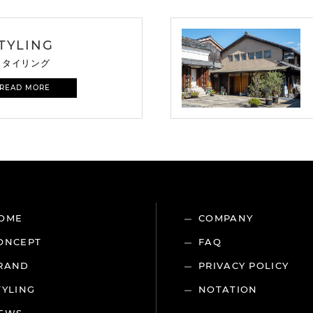
TYLING
スタイリング
 READ MORE
OME
COMPANY
ONCEPT
FAQ
RAND
PRIVACY POLICY
TYLING
NOTATION