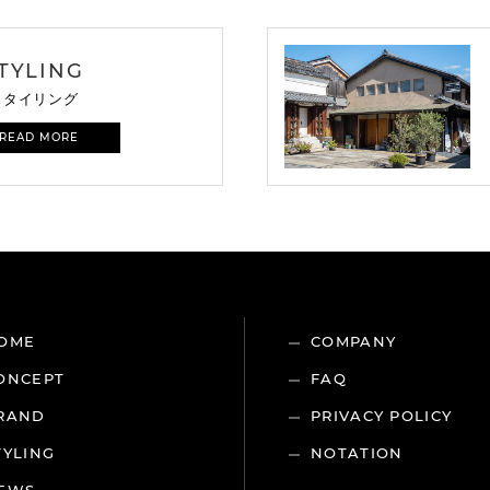
TYLING
スタイリング
 READ MORE
OME
COMPANY
ONCEPT
FAQ
RAND
PRIVACY POLICY
TYLING
NOTATION