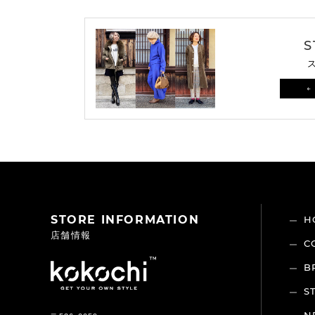
S
←
STORE INFORMATION
H
店舗情報
C
B
S