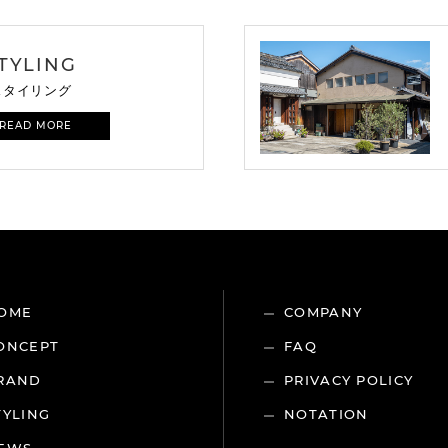
TYLING
スタイリング
 READ MORE
OME
COMPANY
ONCEPT
FAQ
RAND
PRIVACY POLICY
TYLING
NOTATION