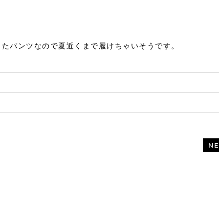
！
したパンツなので夏近くまで履けちゃいそうです。
)
)
NE