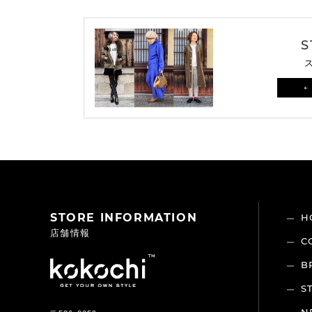
S
←
STORE INFORMATION
H
店舗情報
C
B
S